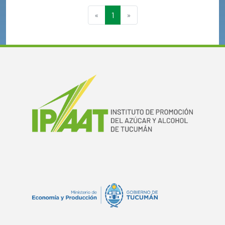
«
1
»