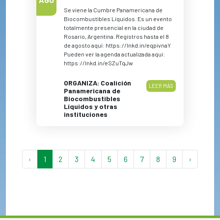
Se viene la Cumbre Panamericana de
Biocombustibles Líquidos. Es un evento
totalmente presencial en la ciudad de
Rosario, Argentina. Registros hasta el 8
de agosto aquí: https://lnkd.in/eqpivnaY
Pueden ver la agenda actualizada aquí:
https://lnkd.in/eSZuTqJw
ORGANIZA: Coalición
LEER MÁS
Panamericana de
Biocombustibles
Líquidos y otras
instituciones
‹
1
2
3
4
5
6
7
8
9
›