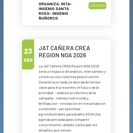
ORGANIZA: INTA-
LEER MÁS
INGENIO SANTA
ROSA- INGENIO
ÑUÑORCO
JAT CAÑERA CREA
23
REGION NOA 2026
ABR
La JAT Cañera CREA Región NOA 2026
será un espacio de análisis, intercambio y
construcción colectiva para el sector.
Durante la jornada se abordarán temas
clave para el presente y el futuro de la
actividad: - análisis productivo de la
campaña - manejo nutricional y
fertilización - innovación en mecanización
sostenible - perspectivas
agroindustriales para la zafra 2026 Una
agenda pensada para compartir
conocimiento, debatir y anticipar los
desafíos que vienen.