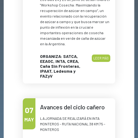
"Workshop Cosecha: Maximizando la
recuperación de azúcar en campo”, un
evento relacionado con la recuperación
de azúcar a campo y que busca marcar un
punto de inflexión en la crucial e
importantes operaciones de cosecha
mecanizada en verde de caña de azúcar
en la Argentina.
ORGANIZA: SATCA,
LEER MÁS
EEAOC, INTA, CREA,
Caña Sin Fronteras,
IPAAT, Ledesma y
FAZyV
Avances del ciclo cañero
07
LA JORNADA SE REALIZARÁ EN INTA
MAY
MONTEROS - RUTA NACIONAL 38 KM 75 -
MONTEROS