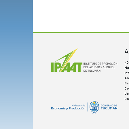
A
¿Q
Ma
In
An
Ge
Co
Us
Da