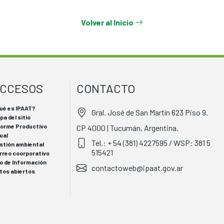
Volver al Inicio
CCESOS
CONTACTO
ué es IPAAT?
Gral. José de San Martín 623 Piso 9.
pa del sitio
forme Productivo
CP 4000 | Tucumán, Argentina.
ual
Tel.: + 54 (381) 4227595 / WSP: 381 5
stión ambiental
515421
rreo coorporativo
o de Información
contactoweb@ipaat.gov.ar
tos abiertos