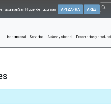
 de Tucumán
San Miguel de Tucumán
API ZAFRA
AREZ
Institucional
Servicios
Azúcar y Alcohol
Exportación y producc
es