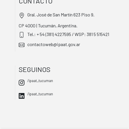
CONTACTO
Gral. José de San Martín 623 Piso 9.
CP 4000 | Tucumán, Argentina.
Tel.: + 54 (381) 4227595 / WSP: 381 5 515421
contactoweb@ipaat.gov.ar
SEGUINOS
/ipaat_tucuman
/ipaat_tucuman