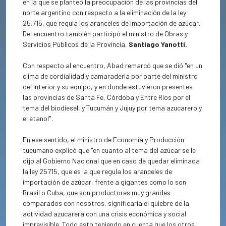
en la que se planteó la preocupación de las provincias del
norte argentino con respecto a la eliminación de la ley
25.715, que regula los aranceles de importación de azúcar.
Del encuentro también participó el ministro de Obras y
Servicios Públicos de la Provincia,
Santiago Yanotti.
Con respecto al encuentro, Abad remarcó que se dió "en un
clima de cordialidad y camaradería por parte del ministro
del Interior y su equipo, y en donde estuvieron presentes
las provincias de Santa Fe, Córdoba y Entre Ríos por el
tema del biodiesel, y Tucumán y Jujuy por tema azucarero y
el etanol".
En ese sentido, el ministro de Economía y Producción
tucumano explicó que "en cuanto al tema del azúcar se le
dijo al Gobierno Nacional que en caso de quedar eliminada
la ley 25715, que es la que regula los aranceles de
importación de azúcar, frente a gigantes como lo son
Brasil o Cuba, que son productores muy grandes
comparados con nosotros, significaría el quiebre de la
actividad azucarera con una crisis económica y social
imprevisible. Todo esto teniendo en cuenta que los otros