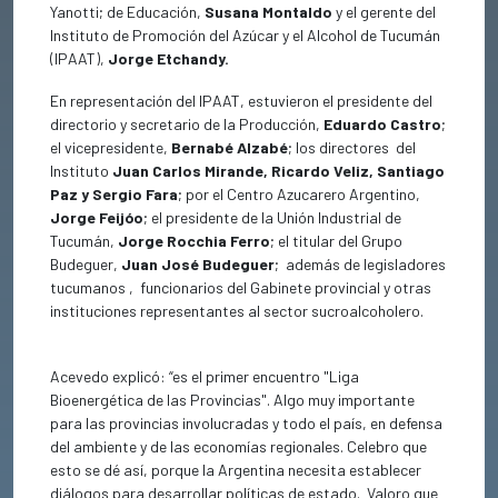
Yanotti; de Educación,
Susana Montaldo
y el gerente del
Instituto de Promoción del Azúcar y el Alcohol de Tucumán
(IPAAT),
Jorge Etchandy.
En representación del IPAAT, estuvieron el presidente del
directorio y secretario de la Producción,
Eduardo Castro
;
el vicepresidente,
Bernabé Alzabé
; los directores del
Instituto
Juan Carlos Mirande, Ricardo Veliz, Santiago
Paz y Sergio Fara
; por el Centro Azucarero Argentino,
Jorge Feijóo
; el presidente de la Unión Industrial de
Tucumán,
Jorge Rocchia Ferro
; el titular del Grupo
Budeguer,
Juan José Budeguer
; además de legisladores
tucumanos , funcionarios del Gabinete provincial y otras
instituciones representantes al sector sucroalcoholero.
Acevedo explicó: “es el primer encuentro "Liga
Bioenergética de las Provincias". Algo muy importante
para las provincias involucradas y todo el país, en defensa
del ambiente y de las economías regionales. Celebro que
esto se dé así, porque la Argentina necesita establecer
diálogos para desarrollar políticas de estado. Valoro que