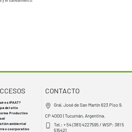
a y el saneamiento.
CCESOS
CONTACTO
ué es IPAAT?
Gral. José de San Martín 623 Piso 9.
pa del sitio
forme Productivo
CP 4000 | Tucumán, Argentina.
ual
stión ambiental
Tel.: + 54 (381) 4227595 / WSP: 381 5
rreo coorporativo
515421