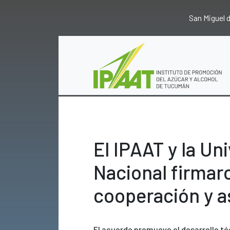
San Miguel
El IPAAT y la Un
Nacional firmar
cooperación y a
El acuerdo promueve el desarrollo té