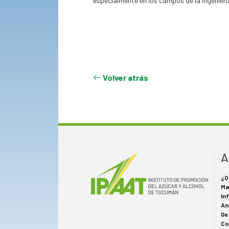
especialmente en los campos de la ingenierí
Volver atrás
A
¿Q
Ma
In
An
Ge
Co