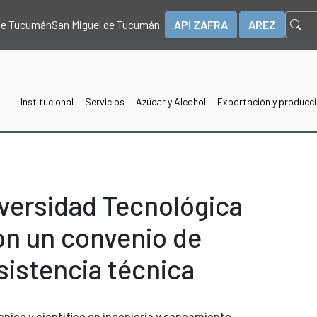
 de Tucumán
San Miguel de Tucumán
API ZAFRA
AREZ
Institucional
Servicios
Azúcar y Alcohol
Exportación y producc
iversidad Tecnológica
on un convenio de
sistencia técnica
cnico y científico en ingeniería y saneamiento