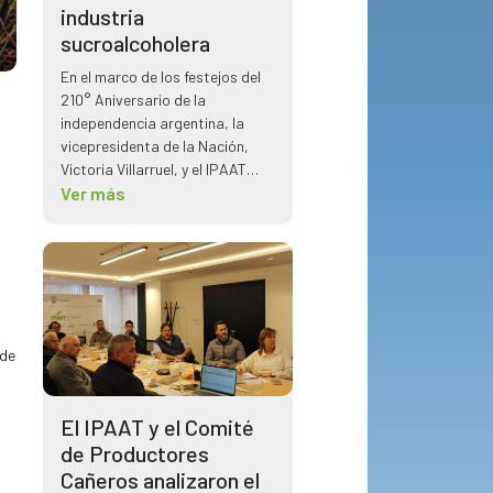
industria
sucroalcoholera
En el marco de los festejos del
210° Aniversario de la
independencia argentina, la
vicepresidenta de la Nación,
Victoria Villarruel, y el IPAAT
tuvo la oportunidad de reunirse
Ver más
planteando temas claves para
el sector sucroalcoholero.
 de
El IPAAT y el Comité
de Productores
Cañeros analizaron el