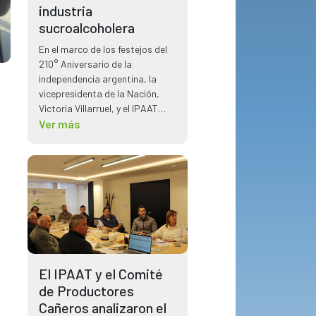
industria
sucroalcoholera
En el marco de los festejos del
210° Aniversario de la
independencia argentina, la
vicepresidenta de la Nación,
Victoria Villarruel, y el IPAAT
tuvo la oportunidad de reunirse
Ver más
planteando temas claves para
el sector sucroalcoholero.
El IPAAT y el Comité
de Productores
Cañeros analizaron el