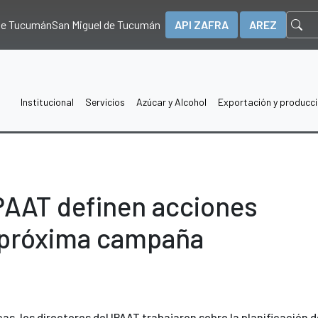
 de Tucumán
San Miguel de Tucumán
API ZAFRA
AREZ
Institucional
Servicios
Azúcar y Alcohol
Exportación y producc
IPAAT definen acciones
la próxima campaña
a
as, los directores del IPAAT trabajaron sobre la planificación d