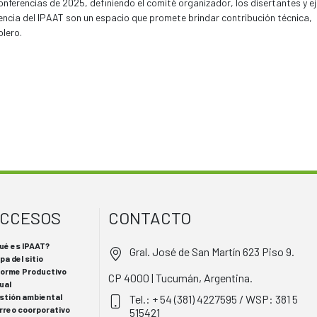
conferencias de 2025, definiendo el comité organizador, los disertantes y e
encia del IPAAT son un espacio que promete brindar contribución técnica,
olero.
CCESOS
CONTACTO
ué es IPAAT?
Gral. José de San Martín 623 Piso 9.
pa del sitio
forme Productivo
CP 4000 | Tucumán, Argentina.
ual
stión ambiental
Tel.: + 54 (381) 4227595 / WSP: 381 5
rreo coorporativo
515421