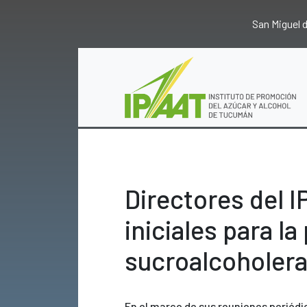
San Miguel
Directores del 
iniciales para 
sucroalcoholer
En el marco de sus reuniones periódic