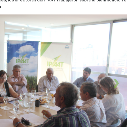
a.
Next