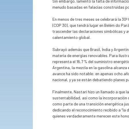
Sin embargo, lamentó la falta de información
menudo basadas en falacias construidas por
En menos de tres meses se celebrará la 30ª
(COP 30), que tendrá lugar en Belém do Pará
trascender las declaraciones simbólicas y a
calentamiento global.
Subrayó además que Brasil, India y Argenti
materia de energías renovables. Para ilustr
representa el 16,7 % del suministro energétic
Argentina, la mezcla en la gasolina alcanza el
avance ha sido notable: en apenas ocho años
nacional, y ya se están debatiendo planes pa
Finalmente, Nastari hizo un llamado a que l
sustentabilidad, así como la incorporación de
como parte de una transición energética just
dedicando el reconocimiento recibido a “la 
quienes verdaderamente merecen este honor