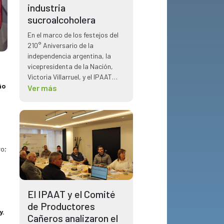
industria
sucroalcoholera
En el marco de los festejos del
210° Aniversario de la
independencia argentina, la
vicepresidenta de la Nación,
Victoria Villarruel, y el IPAAT
ño
tuvo la oportunidad de reunirse
Ver más
planteando temas claves para
el sector sucroalcoholero.
ro;
El IPAAT y el Comité
de Productores
y.
Cañeros analizaron el