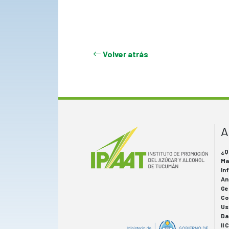
Volver atrás
A
¿Q
Ma
In
An
Ge
Co
Us
Da
II