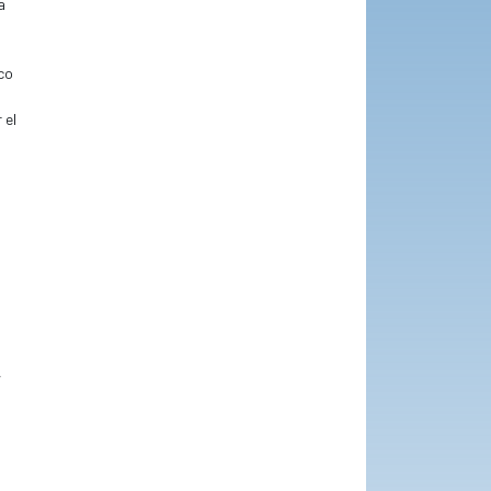
a
co
 el
,