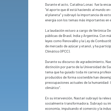
Durante el acto, Catalina Lonac fue la enca
"el aporte que él está haciendo al mundo en
el planeta" y subrayó la importancia de est
energía son los temas más importantes en 
La laudación estuvo a cargo de Verónica Gees
públicas de Brasil, India y Argentina. Con m
leyes como RenovaBio y la Ley de Combustibl
de mercado de azúcar y etanol, y ha partic
Climático (IPCC).
Durante su discurso de agradecimiento, Nast
distinción por parte de la Universidad de S
tema que ha guiado toda mi carrera profesio
producidos de forma sostenible han desemp
preocupaciones actuales de la humanidad: La
climático".
En su intervención, Nastari subrayó la rele
socialmente transformadora. Subrayó su impa
economía, impulsando el comercio y la indu