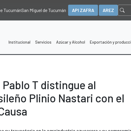
 de Tucumán
San Miguel de Tucumán
API ZAFRA
AREZ
Institucional
Servicios
Azúcar y Alcohol
Exportación y producc
Pablo T distingue al
leño Plinio Nastari con el
 Causa
ca su trayectoria en la agroindustria azucarera y su compromi