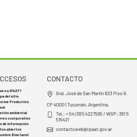
CCESOS
CONTACTO
ué es IPAAT?
Gral. José de San Martín 623 Piso 9.
pa del sitio
forme Productivo
CP 4000 | Tucumán, Argentina.
ual
stión ambiental
Tel.: + 54 (381) 4227595 / WSP: 381 5
rreo coorporativo
515421
o de Información
contactoweb@ipaat.gov.ar
tos abiertos
 Cumbre Bioetanol