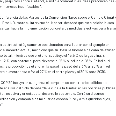
 y prejuicios sobre el etanol, e instó a "combatir las ideas preconcebidas 
 intereses inconfesables".
 Conferencia de las Partes de la Convención Marco sobre el Cambio Climáti
, Brasil. Durante su intervención, Nastari destacó que esta edición busca
vanzar hacia la implementación concreta de medidas efectivas para frenar
na están estratégicamente posicionados para liderar con el ejemplo en
ar el impacto actual, mencionó que en Brasil la biomasa de caña de azúcar
o total, mientras que el etanol sustituye el 45,6 % de la gasolina. En
 12 %, con potencial para elevarse al 15 % o incluso al 18 %. En India, el
, la proporción de etanol en la gasolina pasó del 2,3 % al 20 % a nivel
ra aumentar esa cifra al 27 % en el corto plazo y al 30 % para 2030.
a COP 30 incluya en su agenda el compromiso con criterios sólidos de
 análisis del ciclo de vida “de la cuna a la tumba” en las políticas públicas
a, inclusiva y orientada al desarrollo sostenible. Cerró su discurso
dedicación y compañía de mi querida esposa Rute y a mis queridos hijos,
”.