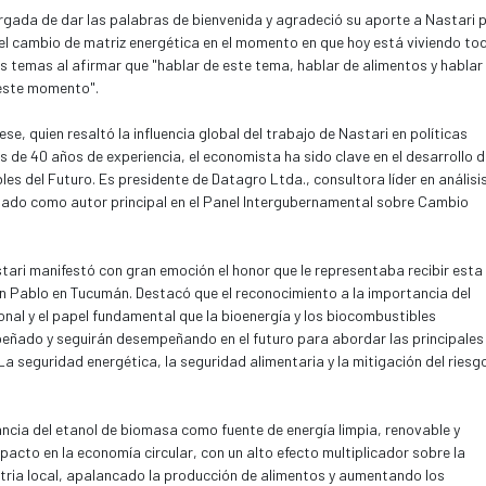
rgada de dar las palabras de bienvenida y agradeció su aporte a Nastari 
 el cambio de matriz energética en el momento en que hoy está viviendo to
os temas al afirmar que "hablar de este tema, hablar de alimentos y hablar
este momento".
e, quien resaltó la influencia global del trabajo de Nastari en políticas
ás de 40 años de experiencia, el economista ha sido clave en el desarrollo d
es del Futuro. Es presidente de Datagro Ltda., consultora líder en análisi
ipado como autor principal en el Panel Intergubernamental sobre Cambio
ari manifestó con gran emoción el honor que le representaba recibir esta
an Pablo en Tucumán. Destacó que el reconocimiento a la importancia del
nal y el papel fundamental que la bioenergía y los biocombustibles
eñado y seguirán desempeñando en el futuro para abordar las principales
 seguridad energética, la seguridad alimentaria y la mitigación del riesg
vancia del etanol de biomasa como fuente de energía limpia, renovable y
cto en la economía circular, con un alto efecto multiplicador sobre la
stria local, apalancado la producción de alimentos y aumentando los