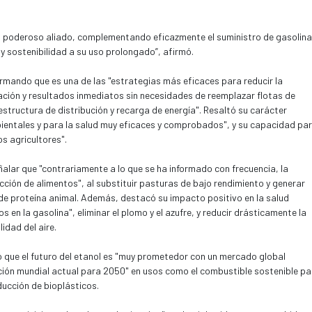
n poderoso aliado, complementando eficazmente el suministro de gasolina
 sostenibilidad a su uso prolongado”, afirmó.
firmando que es una de las "estrategias más eficaces para reducir la
ción y resultados inmediatos sin necesidades de reemplazar flotas de
aestructura de distribución y recarga de energía". Resaltó su carácter
mbientales y para la salud muy eficaces y comprobados", y su capacidad pa
os agricultores".
ñalar que "contrariamente a lo que se ha informado con frecuencia, la
ción de alimentos", al substituir pasturas de bajo rendimiento y generar
e proteína animal. Además, destacó su impacto positivo en la salud
s en la gasolina", eliminar el plomo y el azufre, y reducir drásticamente la
idad del aire.
mó que el futuro del etanol es "muy prometedor con un mercado global
ción mundial actual para 2050" en usos como el combustible sostenible pa
ducción de bioplásticos.