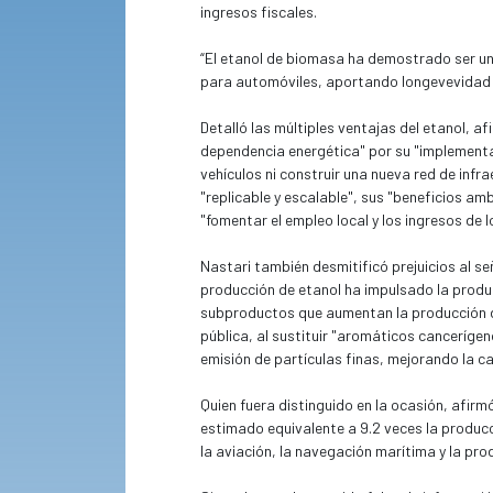
ingresos fiscales.
“El etanol de biomasa ha demostrado ser u
para automóviles, aportando longevevidad y
Detalló las múltiples ventajas del etanol, a
dependencia energética" por su "implementa
vehículos ni construir una nueva red de infr
"replicable y escalable", sus "beneficios a
"fomentar el empleo local y los ingresos de l
Nastari también desmitificó prejuicios al se
producción de etanol ha impulsado la produc
subproductos que aumentan la producción d
pública, al sustituir "aromáticos cancerígeno
emisión de partículas finas, mejorando la cal
Quien fuera distinguido en la ocasión, afir
estimado equivalente a 9.2 veces la produc
la aviación, la navegación marítima y la pro