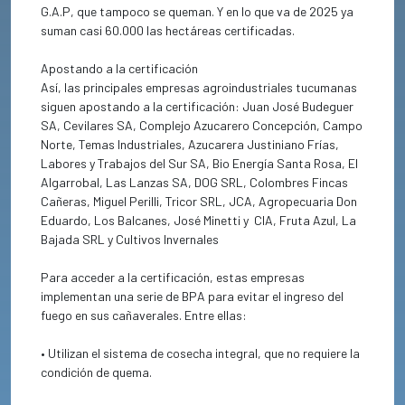
G.A.P, que tampoco se queman. Y en lo que va de 2025 ya
suman casi 60.000 las hectáreas certificadas.
Apostando a la certificación
Así, las principales empresas agroindustriales tucumanas
siguen apostando a la certificación: Juan José Budeguer
SA, Cevilares SA, Complejo Azucarero Concepción, Campo
Norte, Temas Industriales, Azucarera Justiniano Frías,
Labores y Trabajos del Sur SA, Bio Energía Santa Rosa, El
Algarrobal, Las Lanzas SA, DOG SRL, Colombres Fincas
Cañeras, Miguel Perilli, Tricor SRL, JCA, Agropecuaria Don
Eduardo, Los Balcanes, José Minetti y
CIA, Fruta Azul, La
Bajada SRL y Cultivos Invernales
Para acceder a la certificación, estas empresas
implementan una serie de BPA para evitar el ingreso del
fuego en sus cañaverales. Entre ellas:
• Utilizan el sistema de cosecha integral, que no requiere la
condición de quema.