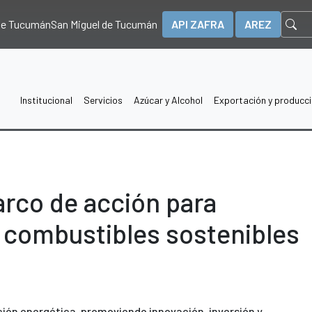
 de Tucumán
San Miguel de Tucumán
API ZAFRA
AREZ
Institucional
Servicios
Azúcar y Alcohol
Exportación y producc
rco de acción para
s combustibles sostenibles
ición energética, promoviendo innovación, inversión y