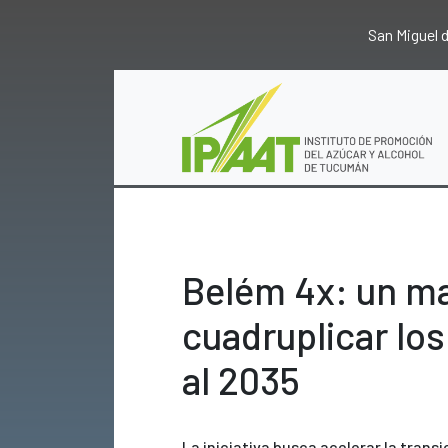
San Miguel
Belém 4x: un ma
cuadruplicar lo
al 2035
La iniciativa busca acelerar la trans