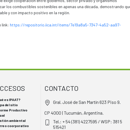
que exige cooperación entre gobiernos, sector privado y organismos
licar los combustibles sostenibles en apenas una década, demostrando qu
able y con impacto positivo en la región.
 link:
https://repositorio.iica.int/items/7e19a8a5-7347-4a52-aa97-
CCESOS
CONTACTO
ué es IPAAT?
Gral. José de San Martín 623 Piso 9.
pa del sitio
forme Productivo
CP 4000 | Tucumán, Argentina.
ual
stión ambiental
Tel.: + 54 (381) 4227595 / WSP: 381 5
rreo coorporativo
515421