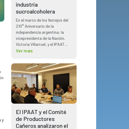
industria
sucroalcoholera
En el marco de los festejos del
210° Aniversario de la
independencia argentina, la
vicepresidenta de la Nación,
Victoria Villarruel, y el IPAAT
tuvo la oportunidad de reunirse
Ver más
planteando temas claves para
el sector sucroalcoholero.
e
ón
El IPAAT y el Comité
de Productores
 y
Cañeros analizaron el