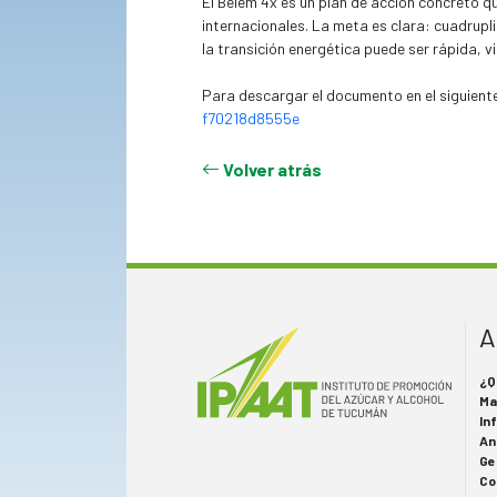
El Belém 4x es un plan de acción concreto 
internacionales. La meta es clara: cuadrup
la transición energética puede ser rápida, vi
Para descargar el documento en el siguiente
f70218d8555e
Volver atrás
A
¿Q
Ma
In
An
Ge
Co