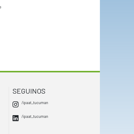
e
SEGUINOS
/ipaat_tucuman
/ipaat_tucuman