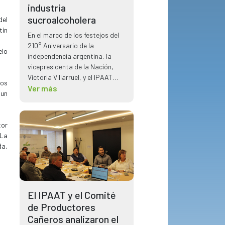
industria
sucroalcoholera
del
tín
En el marco de los festejos del
210° Aniversario de la
elo
independencia argentina, la
vicepresidenta de la Nación,
Victoria Villarruel, y el IPAAT
los
tuvo la oportunidad de reunirse
Ver más
 un
planteando temas claves para
el sector sucroalcoholero.
tor
 La
da,
El IPAAT y el Comité
de Productores
Cañeros analizaron el