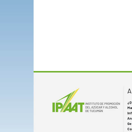
A
¿Q
Ma
In
An
Ge
Co