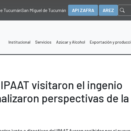
 de Tucumán
San Miguel de Tucumán
API ZAFRA
AREZ
Institucional
Servicios
Azúcar y Alcohol
Exportación y producc
IPAAT visitaron el ingenio
alizaron perspectivas de la
astro junto a directivos del IPAAT fueron recibidos por el nuevo