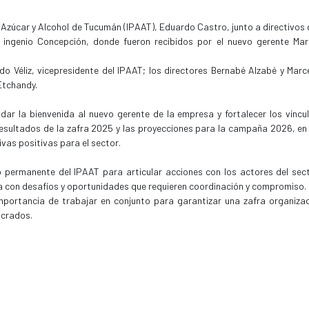
l Azúcar y Alcohol de Tucumán (IPAAT), Eduardo Castro, junto a directivos 
al ingenio Concepción, donde fueron recibidos por el nuevo gerente Mar
do Véliz, vicepresidente del IPAAT; los directores Bernabé Alzabé y Marc
 Etchandy.
dar la bienvenida al nuevo gerente de la empresa y fortalecer los víncu
 resultados de la zafra 2025 y las proyecciones para la campaña 2026, en
as positivas para el sector.
 permanente del IPAAT para articular acciones con los actores del sec
a con desafíos y oportunidades que requieren coordinación y compromiso.
 importancia de trabajar en conjunto para garantizar una zafra organiza
ucrados.