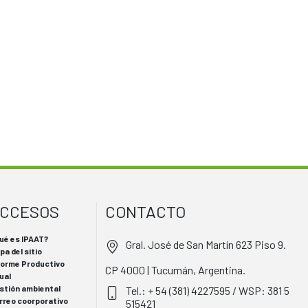
CCESOS
CONTACTO
ué es IPAAT?
Gral. José de San Martín 623 Piso 9.
pa del sitio
forme Productivo
CP 4000 | Tucumán, Argentina.
ual
stión ambiental
Tel.: + 54 (381) 4227595 / WSP: 381 5
rreo coorporativo
515421