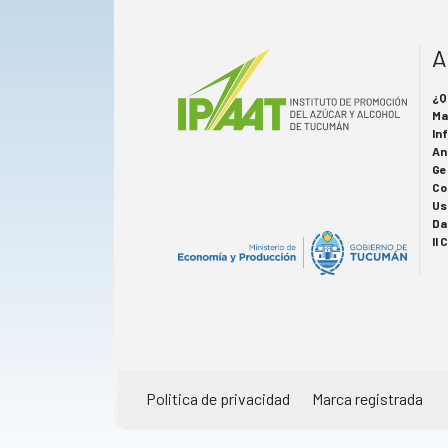
A
¿Q
Ma
In
An
Ge
Co
Us
Da
II
Politica de privacidad
Marca registrada