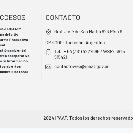
CCESOS
CONTACTO
ué es IPAAT?
Gral. José de San Martín 623 Piso 9.
pa del sitio
forme Productivo
CP 4000 | Tucumán, Argentina.
ual
stión ambiental
Tel.: + 54 (381) 4227595 / WSP: 381 5
rreo coorporativo
515421
o de Información
contactoweb@ipaat.gov.ar
tos abiertos
 Cumbre Bioetanol
2024 IPAAT. Todos los derechos reservado