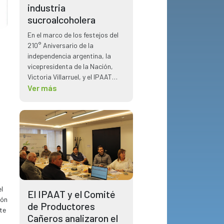
industria
sucroalcoholera
En el marco de los festejos del
210° Aniversario de la
independencia argentina, la
vicepresidenta de la Nación,
Victoria Villarruel, y el IPAAT
tuvo la oportunidad de reunirse
Ver más
planteando temas claves para
el sector sucroalcoholero.
l
El IPAAT y el Comité
ión
de Productores
te
Cañeros analizaron el