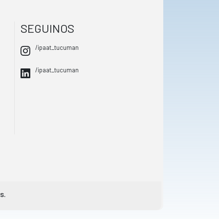
SEGUINOS
/ipaat_tucuman
/ipaat_tucuman
s.