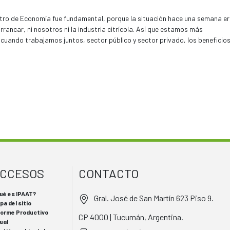
ucarero como al citrícola.
istro de Economía fue fundamental, porque la situación hace una semana e
rancar, ni nosotros ni la industria citrícola. Así que estamos más
e cuando trabajamos juntos, sector público y sector privado, los beneficio
CCESOS
CONTACTO
ué es IPAAT?
Gral. José de San Martín 623 Piso 9.
pa del sitio
forme Productivo
CP 4000 | Tucumán, Argentina.
ual