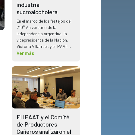
industria
sucroalcoholera
En el marco de los festejos del
210° Aniversario de la
independencia argentina, la
vicepresidenta de la Nación,
Victoria Villarruel, y el IPAAT
tuvo la oportunidad de reunirse
Ver más
planteando temas claves para
el sector sucroalcoholero.
El IPAAT y el Comité
de Productores
Cañeros analizaron el