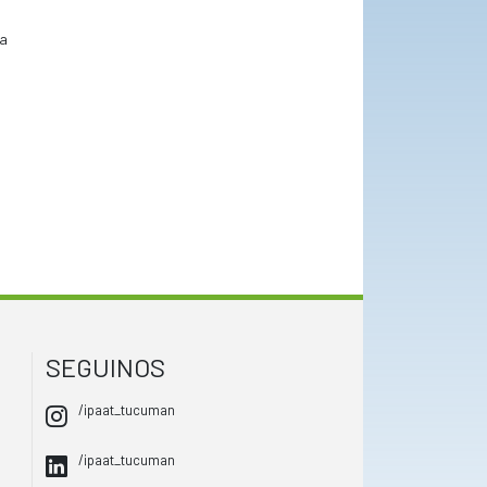
ra
s
SEGUINOS
/ipaat_tucuman
/ipaat_tucuman