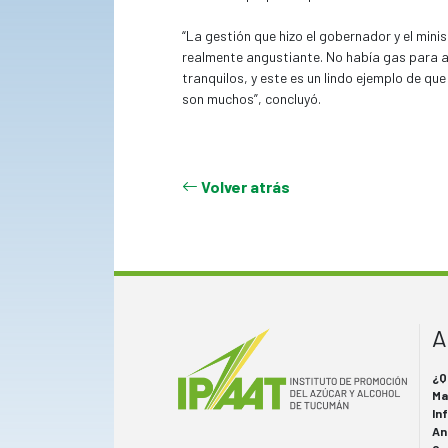
situación que preocupaba tanto al sector az
“La gestión que hizo el gobernador y el min
realmente angustiante. No había gas para ar
tranquilos, y este es un lindo ejemplo de qu
son muchos”, concluyó.
Volver atrás
A
¿Q
Ma
In
An