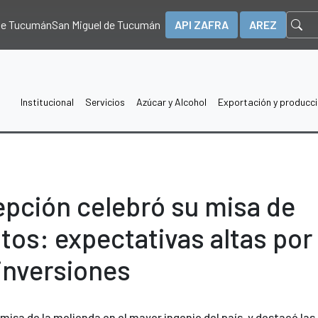
 de Tucumán
San Miguel de Tucumán
API ZAFRA
AREZ
Institucional
Servicios
Azúcar y Alcohol
Exportación y producc
epción celebró su misa de
tos: expectativas altas por
 inversiones
misa de la molienda en el mayor ingenio del país, y destacó las