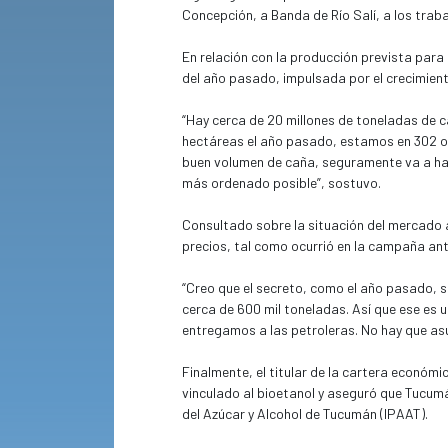
ingenio grande, que está haciendo inversion
Concepción, a Banda de Río Salí, a los trab
En relación con la producción prevista para
del año pasado, impulsada por el crecimiento
“Hay cerca de 20 millones de toneladas de 
hectáreas el año pasado, estamos en 302 o 3
buen volumen de caña, seguramente va a hab
más ordenado posible”, sostuvo.
Consultado sobre la situación del mercado 
precios, tal como ocurrió en la campaña ant
“Creo que el secreto, como el año pasado, 
cerca de 600 mil toneladas. Así que ese es u
entregamos a las petroleras. No hay que asu
Finalmente, el titular de la cartera económi
vinculado al bioetanol y aseguró que Tucumá
del Azúcar y Alcohol de Tucumán (IPAAT).