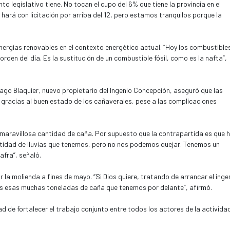
o legislativo tiene. No tocan el cupo del 6% que tiene la provincia en el
se hará con licitación por arriba del 12, pero estamos tranquilos porque la
.
nergías renovables en el contexto energético actual. “Hoy los combustible
orden del día. Es la sustitución de un combustible fósil, como es la nafta”,
ago Blaquier, nuevo propietario del Ingenio Concepción, aseguró que las
 gracias al buen estado de los cañaverales, pese a las complicaciones
 maravillosa cantidad de caña. Por supuesto que la contrapartida es que 
antidad de lluvias que tenemos, pero no nos podemos quejar. Tenemos un
afra”, señaló.
r la molienda a fines de mayo. “Si Dios quiere, tratando de arrancar el inge
as esas muchas toneladas de caña que tenemos por delante”, afirmó.
ad de fortalecer el trabajo conjunto entre todos los actores de la activida