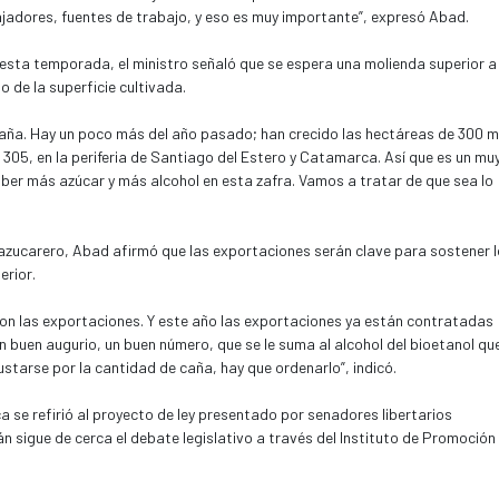
es con un dueño nuevo y eso le trae esperanza a toda la ciudad de
ajadores, fuentes de trabajo, y eso es muy importante”, expresó Abad.
 esta temporada, el ministro señaló que se espera una molienda superior a 
 de la superficie cultivada.
caña. Hay un poco más del año pasado; han crecido las hectáreas de 300 mi
05, en la periferia de Santiago del Estero y Catamarca. Así que es un mu
er más azúcar y más alcohol en esta zafra. Vamos a tratar de que sea lo
azucarero, Abad afirmó que las exportaciones serán clave para sostener 
erior.
son las exportaciones. Y este año las exportaciones ya están contratadas
n buen augurio, un buen número, que se le suma al alcohol del bioetanol qu
starse por la cantidad de caña, hay que ordenarlo”, indicó.
ca se refirió al proyecto de ley presentado por senadores libertarios
n sigue de cerca el debate legislativo a través del Instituto de Promoción