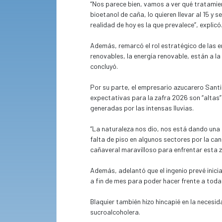
“Nos parece bien, vamos a ver qué tratamient
bioetanol de caña, lo quieren llevar al 15 y 
realidad de hoy es la que prevalece”, explicó
Además, remarcó el rol estratégico de las e
renovables, la energía renovable, están a la 
concluyó.
Por su parte, el empresario azucarero Santi
expectativas para la zafra 2026 son “altas”
generadas por las intensas lluvias.
“La naturaleza nos dio, nos está dando una
falta de piso en algunos sectores por la c
cañaveral maravilloso para enfrentar esta z
Además, adelantó que el ingenio prevé inicia
a fin de mes para poder hacer frente a tod
Blaquier también hizo hincapié en la necesid
sucroalcoholera.