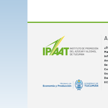
A
¿Q
Ma
In
An
Ge
Co
Us
Da
II