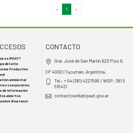
«
1
»
CCESOS
CONTACTO
ué es IPAAT?
Gral. José de San Martín 623 Piso 9.
pa del sitio
forme Productivo
CP 4000 | Tucumán, Argentina.
ual
stión ambiental
Tel.: + 54 (381) 4227595 / WSP: 381 5
rreo coorporativo
515421
o de Información
contactoweb@ipaat.gov.ar
tos abiertos
 Cumbre Bioetanol