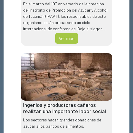
En el marco del 10° aniversario de la creación
del Instituto de Promoción del Azúcar y Alcohol
de Tucumán (IPAAT), los responsables de este
organismo están preparando un ciclo
internacional de conferencias. Bajo el slogan
"Cultivemos caña de azúcar, cosechemos
Ver más
energías renovables", se pretende instalar a la
región como polo sucroalcoholero en el mundo y
como fuente para la sustentabilidad
energética.
Ingenios y productores cañeros
realizan una importante labor social
Los sectores hacen grandes donaciones de
azúcar a los bancos de alimentos.