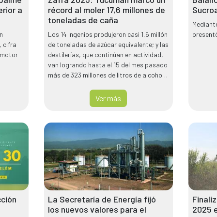
erior a
récord al moler 17,6 millones de
Sucroa
toneladas de caña
Mediante
n
Los 14 ingenios produjeron casi 1,6 millón
presentó
 cifra
de toneladas de azúcar equivalente; y las
 motor
destilerías, que continúan en actividad,
van logrando hasta el 15 del mes pasado
más de 323 millones de litros de alcohol
hidratado.
Ver más
cción
La Secretaría de Energía fijó
Finali
los nuevos valores para el
2025 e