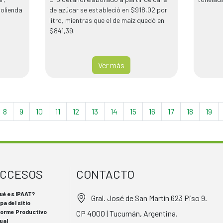
molienda
de azúcar se estableció en $918,02 por
litro, mientras que el de maíz quedó en
$841,39.
Ver más
8
9
10
11
12
13
14
15
16
17
18
19
CCESOS
CONTACTO
ué es IPAAT?
Gral. José de San Martín 623 Piso 9.
pa del sitio
forme Productivo
CP 4000 | Tucumán, Argentina.
ual