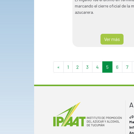
marcando el cierre oficial de la 
azucarera.
Ver más
«
1
2
3
4
5
6
7
A
¿Q
Ma
In
An