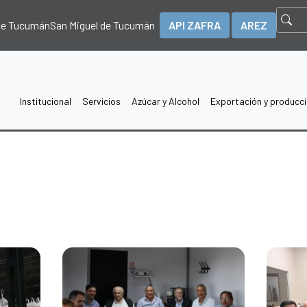
 de Tucumán
San Miguel de Tucumán
API ZAFRA
AREZ
Institucional
Servicios
Azúcar y Alcohol
Exportación y producc