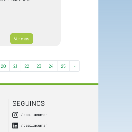
Ver más
20
21
22
23
24
25
»
SEGUINOS
/ipaat_tucuman
/ipaat_tucuman