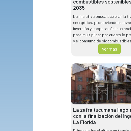
combustibles sostenibles
2035
La iniciativa busca acelerar la tr
energética, promoviendo innovac
inversión y cooperación internac
para multiplicar por cuatro la p
y el consumo de biocombustible
sostenibles hacia 2035.
Ver más
La zafra tucumana llegó a
con la finalización del ing
La Florida
El ingenio fue el último en termina