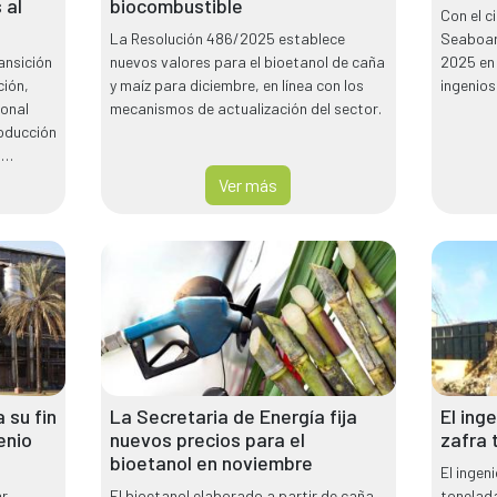
 al
biocombustible
Con el c
La Resolución 486/2025 establece
Seaboard
ansición
nuevos valores para el bioetanol de caña
2025 en 
ión,
y maíz para diciembre, en línea con los
ingenios
ional
mecanismos de actualización del sector.
roducción
s
Ver más
 su fin
La Secretaria de Energía fija
El ing
enio
nuevos precios para el
zafra 
bioetanol en noviembre
El ingen
r,
El bioetanol elaborado a partir de caña
tonelada