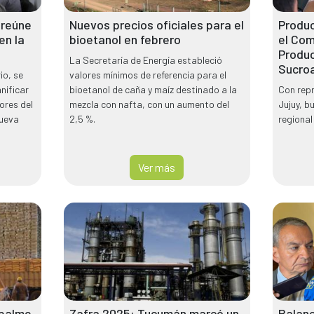
 reúne
Nuevos precios oficiales para el
Produc
en la
bioetanol en febrero
el Com
Produ
La Secretaría de Energía estableció
Sucroa
io, se
valores mínimos de referencia para el
nificar
bioetanol de caña y maíz destinado a la
Con rep
ores del
mezcla con nafta, con un aumento del
Jujuy, b
nueva
2,5 %.
regional
Ver más
mpalme
Zafra 2025: Tucumán marcó un
Balanc