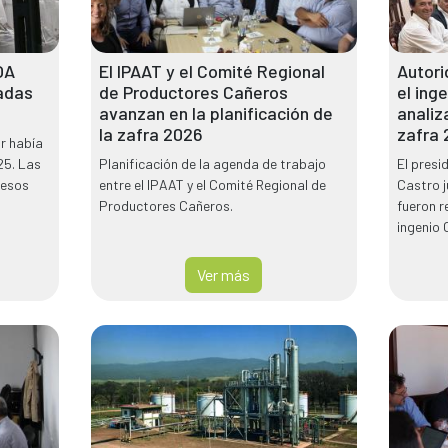
OA
El IPAAT y el Comité Regional
Autori
adas
de Productores Cañeros
el ing
avanzan en la planificación de
analiz
la zafra 2026
zafra
or había
25. Las
Planificación de la agenda de trabajo
El presi
resos
entre el IPAAT y el Comité Regional de
Castro j
Productores Cañeros.
fueron r
ingenio 
Ver más