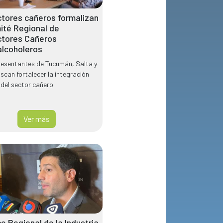
tores cañeros formalizan
ité Regional de
ctores Cañeros
lcoholeros
resentantes de Tucumán, Salta y
uscan fortalecer la integración
 del sector cañero.
Ver más
e Regional de la Industria