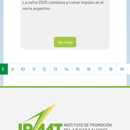
La zafra 2025 comienza a tomar impulso en el
norte argentino
Ver más
8
9
10
11
12
13
14
15
16
17
18
19