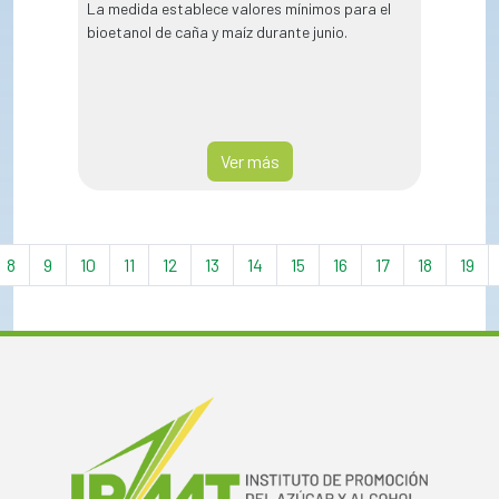
La medida establece valores mínimos para el
bioetanol de caña y maíz durante junio.
Ver más
8
9
10
11
12
13
14
15
16
17
18
19