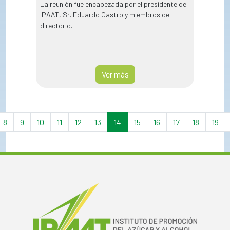
La reunión fue encabezada por el presidente del
IPAAT, Sr. Eduardo Castro y miembros del
directorio.
Ver más
8
9
10
11
12
13
14
15
16
17
18
19