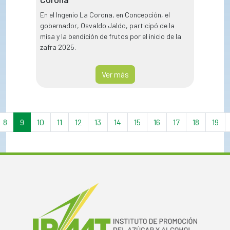
En el Ingenio La Corona, en Concepción, el
gobernador, Osvaldo Jaldo, participó de la
misa y la bendición de frutos por el inicio de la
zafra 2025.
Ver más
8
9
10
11
12
13
14
15
16
17
18
19